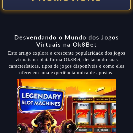
Desvendando o Mundo dos Jogos
Virtuais na Ok8Bet
Este artigo explora a crescente popularidade dos jogos
virtuais na plataforma Ok8Bet, destacando suas
características, tipos de jogos disponíveis e como eles
oferecem uma experiência única de apostas.