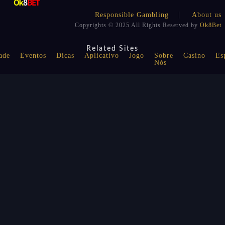
Responsible Gambling
About us
Copyrights © 2025 All Rights Reserved by
Ok8Bet
Related Sites
ade
Eventos
Dicas
Aplicativo
Jogo
Sobre
Casino
Es
Nós