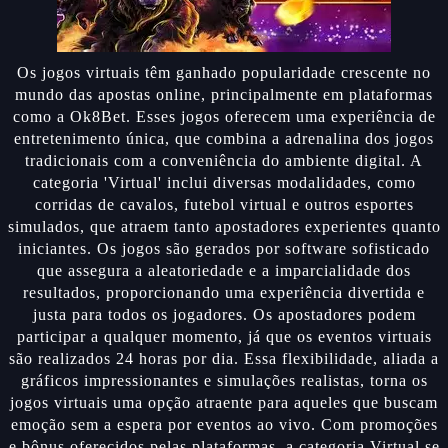
Os jogos virtuais têm ganhado popularidade crescente no
mundo das apostas online, principalmente em plataformas
como a Ok8Bet. Esses jogos oferecem uma experiência de
entretenimento única, que combina a adrenalina dos jogos
tradicionais com a conveniência do ambiente digital. A
categoria 'Virtual' inclui diversas modalidades, como
corridas de cavalos, futebol virtual e outros esportes
simulados, que atraem tanto apostadores experientes quanto
iniciantes. Os jogos são gerados por software sofisticado
que assegura a aleatoriedade e a imparcialidade dos
resultados, proporcionando uma experiência divertida e
justa para todos os jogadores. Os apostadores podem
participar a qualquer momento, já que os eventos virtuais
são realizados 24 horas por dia. Essa flexibilidade, aliada a
gráficos impressionantes e simulações realistas, torna os
jogos virtuais uma opção atraente para aqueles que buscam
emoção sem a espera por eventos ao vivo. Com promoções
e bônus oferecidos pelas plataformas, a categoria Virtual se