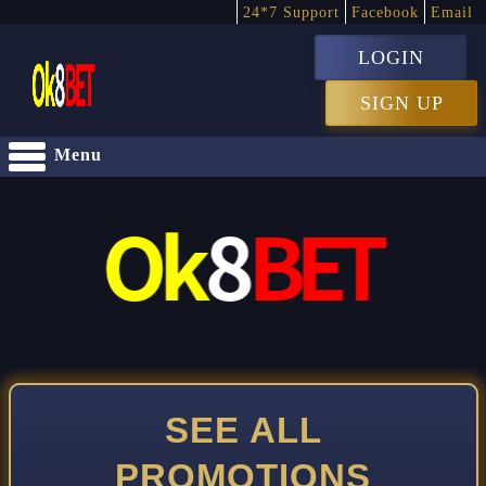
24*7 Support
Facebook
Email
LOGIN
SIGN UP
Menu
SEE ALL
PROMOTIONS