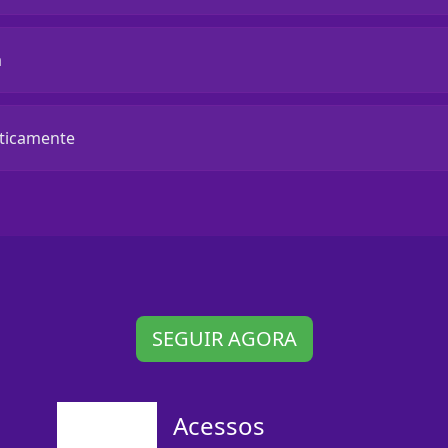
a
aticamente
SEGUIR AGORA
Acessos