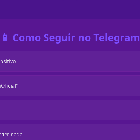
📱 Como Seguir no Telegram
ositivo
Oficial"
erder nada