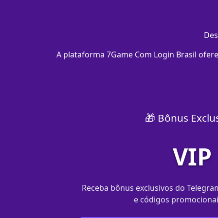
Des
A plataforma 7Game Com Login Brasil ofere
🎁 Bônus Exclu
VIP
Receba bônus exclusivos do Telegra
e códigos promocionai