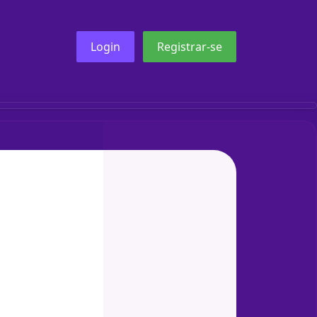
Login
Registrar-se