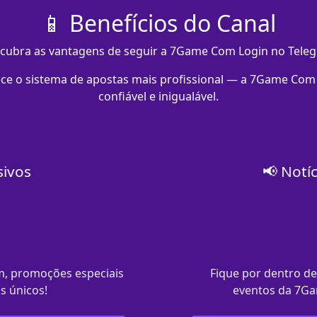
📱 Benefícios do Canal
cubra as vantagens de seguir a 7Game Com Login no Tele
ce o sistema de apostas mais profissional — a 7Game Com
confiável e inigualável.
sivos
📢 Notí
m, promoções especiais
Fique por dentro d
s únicos!
eventos da 7Ga