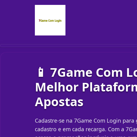
📱 7Game Com L
Melhor Platafor
Apostas
Cadastre-se na 7Game Com Login para
cadastro e em cada recarga. Com a 7G