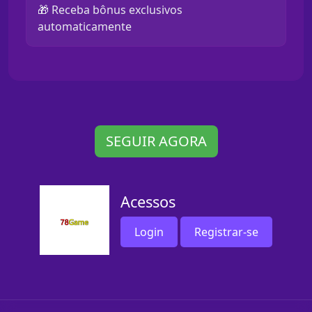
🎁 Receba bônus exclusivos
automaticamente
SEGUIR AGORA
Acessos
Login
Registrar-se