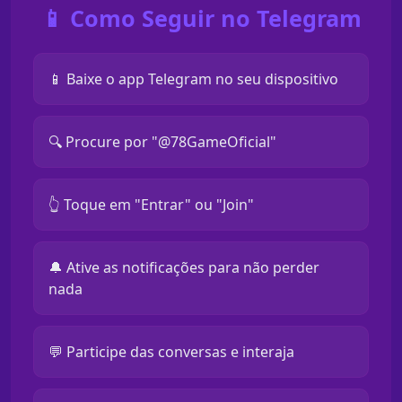
📱 Como Seguir no Telegram
📱 Baixe o app Telegram no seu dispositivo
🔍 Procure por "@78GameOficial"
👆 Toque em "Entrar" ou "Join"
🔔 Ative as notificações para não perder
nada
💬 Participe das conversas e interaja