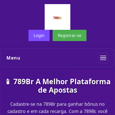
Login
Registrar-se
Menu
📱 789Br A Melhor Plataforma
de Apostas
Cadastre-se na 789Br para ganhar bônus no
cadastro e em cada recarga. Com a 789Br, você