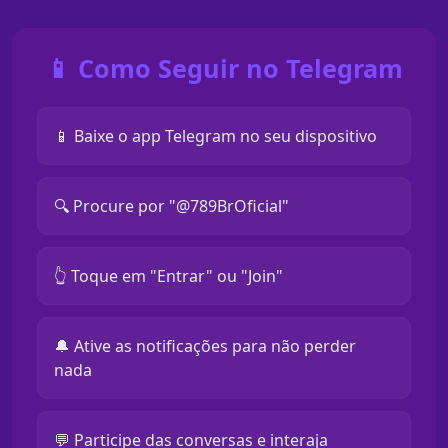
📱 Como Seguir no Telegram
📱 Baixe o app Telegram no seu dispositivo
🔍 Procure por "@789BrOficial"
👆 Toque em "Entrar" ou "Join"
🔔 Ative as notificações para não perder
nada
💬 Participe das conversas e interaja