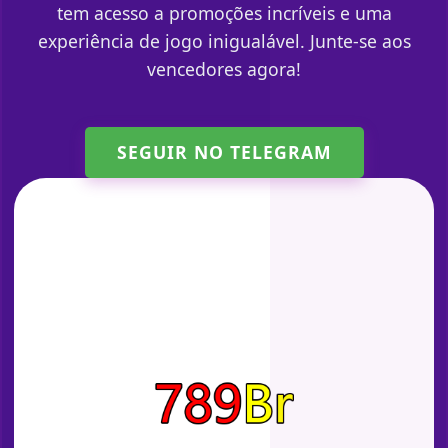
tem acesso a promoções incríveis e uma
experiência de jogo inigualável. Junte-se aos
vencedores agora!
SEGUIR NO TELEGRAM