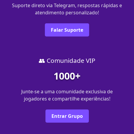
Suporte direto via Telegram, respostas rápidas e
atendimento personalizado!
Falar Suporte
👥 Comunidade VIP
1000+
Junte-se a uma comunidade exclusiva de
jogadores e compartilhe experiências!
Entrar Grupo