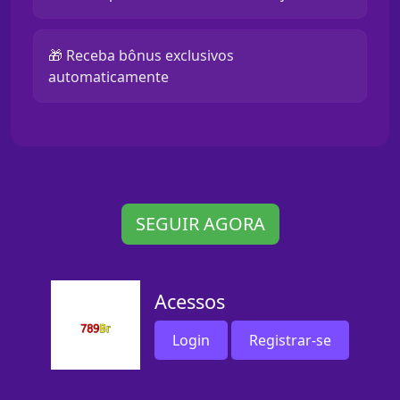
🎁 Receba bônus exclusivos
automaticamente
SEGUIR AGORA
Acessos
Login
Registrar-se