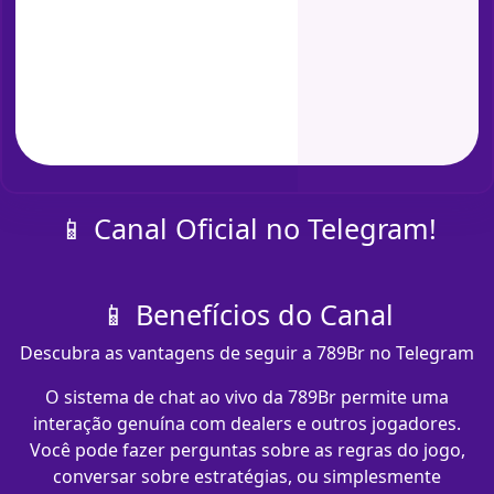
📱 Canal Oficial no Telegram!
📱 Benefícios do Canal
Descubra as vantagens de seguir a 789Br no Telegram
O sistema de chat ao vivo da 789Br permite uma
interação genuína com dealers e outros jogadores.
Você pode fazer perguntas sobre as regras do jogo,
conversar sobre estratégias, ou simplesmente