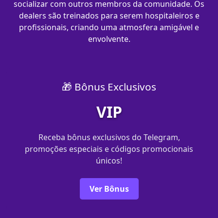
socializar com outros membros da comunidade. Os
dealers são treinados para serem hospitaleiros e
profissionais, criando uma atmosfera amigável e
envolvente.
🎁 Bônus Exclusivos
VIP
Receba bônus exclusivos do Telegram,
promoções especiais e códigos promocionais
únicos!
Ver Bônus