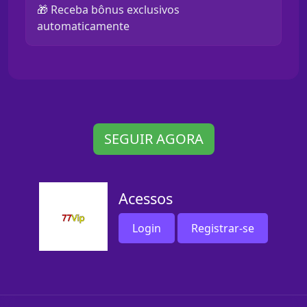
🎁 Receba bônus exclusivos
automaticamente
SEGUIR AGORA
Acessos
Login
Registrar-se