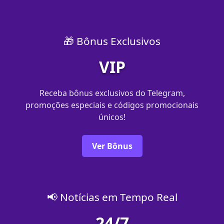
🎁 Bônus Exclusivos
VIP
Receba bônus exclusivos do Telegram,
promoções especiais e códigos promocionais
únicos!
Ver Bônus
📢 Notícias em Tempo Real
24/7