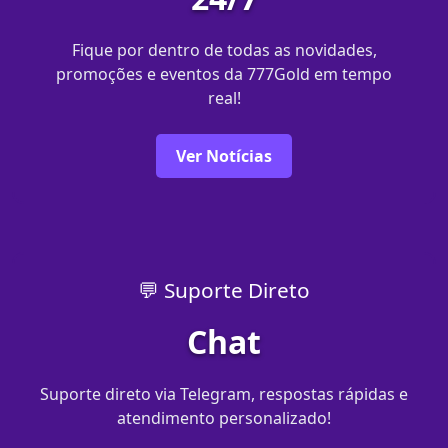
Fique por dentro de todas as novidades,
promoções e eventos da 777Gold em tempo
real!
Ver Notícias
💬 Suporte Direto
Chat
Suporte direto via Telegram, respostas rápidas e
atendimento personalizado!