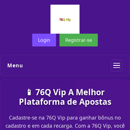
Login
Registrar-se
Menu
📱 76Q Vip A Melhor
Plataforma de Apostas
Cadastre-se na 76Q Vip para ganhar bônus no
cadastro e em cada recarga. Com a 76Q Vip, você