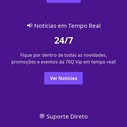
📢 Notícias em Tempo Real
24/7
Fique por dentro de todas as novidades,
promoções e eventos da 76Q Vip em tempo real!
Ver Notícias
💬 Suporte Direto