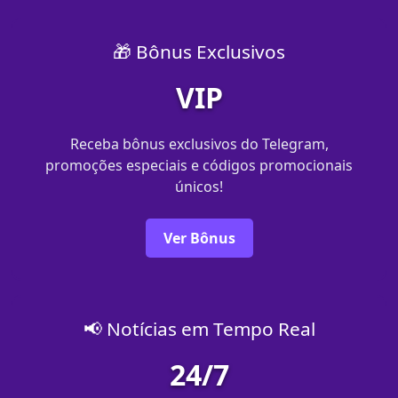
🎁 Bônus Exclusivos
VIP
Receba bônus exclusivos do Telegram,
promoções especiais e códigos promocionais
únicos!
Ver Bônus
📢 Notícias em Tempo Real
24/7