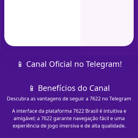
📱 Canal Oficial no Telegram!
📱 Benefícios do Canal
Descubra as vantagens de seguir a 7622 no Telegram
A interface da plataforma 7622 Brasil é intuitiva e
amigável; a 7622 garante navegação fácil e uma
experiência de jogo imersiva e de alta qualidade.