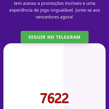
tem acesso a promoções incríveis e uma
experiência de jogo inigualável. Junte-se aos
vencedores agora!
SEGUIR NO TELEGRAM