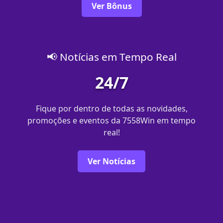
Ver Bônus
📢 Notícias em Tempo Real
24/7
Fique por dentro de todas as novidades,
promoções e eventos da 7558Win em tempo
real!
Ver Notícias