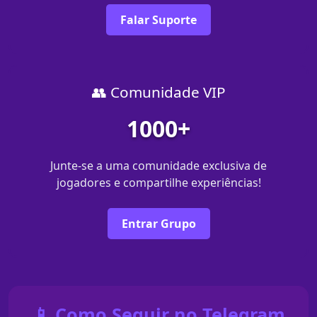
Falar Suporte
👥 Comunidade VIP
1000+
Junte-se a uma comunidade exclusiva de
jogadores e compartilhe experiências!
Entrar Grupo
📱 Como Seguir no Telegram