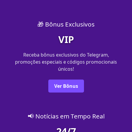
🎁 Bônus Exclusivos
VIP
Receba bônus exclusivos do Telegram,
promoções especiais e códigos promocionais
únicos!
Ver Bônus
📢 Notícias em Tempo Real
24/7