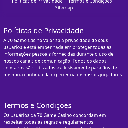
Políticas de Privacidade
Termos e Condições
Sitemap
Políticas de Privacidade
A 70 Game Casino valoriza a privacidade de seus
usuários e está empenhada em proteger todas as
informações pessoais fornecidas durante o uso de
nossos canais de comunicação. Todos os dados
coletados são utilizados exclusivamente para fins de
melhoria contínua da experiência de nossos jogadores.
Termos e Condições
Os usuários da 70 Game Casino concordam em
respeitar todas as regras e regulamentos