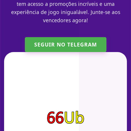
tem acesso a promoções incríveis e uma
experiência de jogo inigualável. Junte-se aos
vencedores agora!
SEGUIR NO TELEGRAM