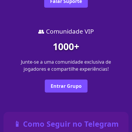
Falar Suporte
👥 Comunidade VIP
1000+
Junte-se a uma comunidade exclusiva de
jogadores e compartilhe experiências!
Entrar Grupo
📱 Como Seguir no Telegram