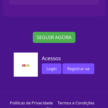
SEGUIR AGORA
Acessos
Login
Registrar-se
Políticas de Privacidade
Termos e Condições