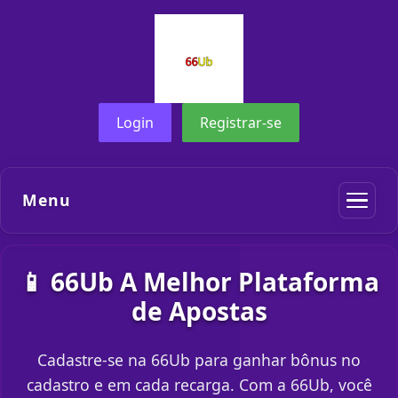
Login
Registrar-se
Menu
📱 66Ub A Melhor Plataforma
de Apostas
Cadastre-se na 66Ub para ganhar bônus no
cadastro e em cada recarga. Com a 66Ub, você