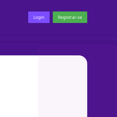
Login
Registrar-se