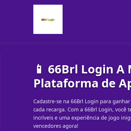
📱 66Brl Login A
Plataforma de A
Cadastre-se na 66Brl Login para ganha
cada recarga. Com a 66Brl Login, você
incríveis e uma experiência de jogo inig
vencedores agora!