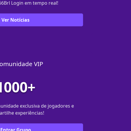
66Brl Login em tempo real!
Ver Notícias
Comunidade VIP
1000+
unidade exclusiva de jogadores e
rtilhe experiências!
Entrar Grupo