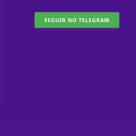
SEGUIR NO TELEGRAM