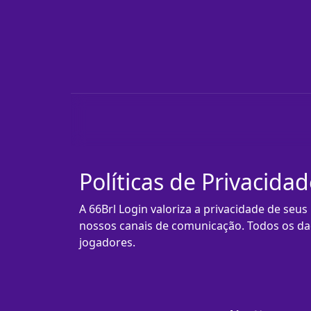
Políticas de Privacida
A 66Brl Login valoriza a privacidade de se
nossos canais de comunicação. Todos os dad
jogadores.