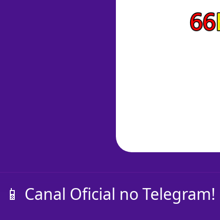
📱 Canal Oficial no Telegram!