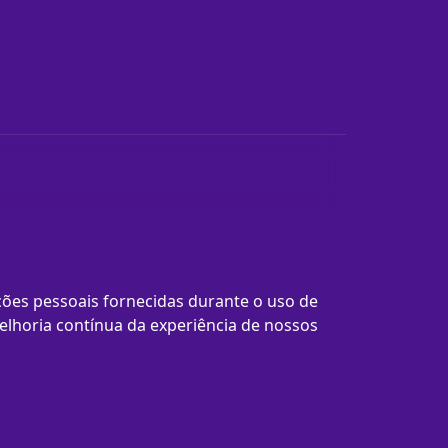
ções pessoais fornecidas durante o uso de
elhoria contínua da experiência de nossos