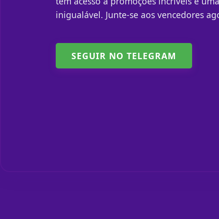
tem acesso a promoções incríveis e uma
inigualável. Junte-se aos vencedores ag
SEGUIR NO TELEGRAM