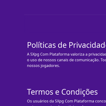
Políticas de Privacida
A 5Xpg Com Plataforma valoriza a privacid
o uso de nossos canais de comunicação. Tod
nossos jogadores.
Termos e Condições
Os usuários da 5Xpg Com Plataforma concor