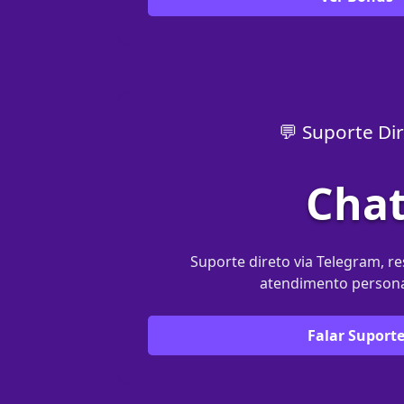
💬 Suporte Di
Cha
Suporte direto via Telegram, r
atendimento persona
Falar Suport