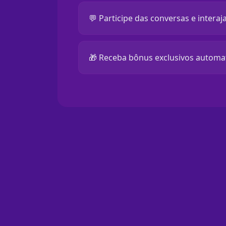
💬 Participe das conversas e interaj
🎁 Receba bônus exclusivos autom