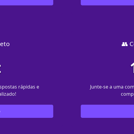
reto
👥 
t
espostas rápidas e
Junte-se a uma com
lizado!
compa
e