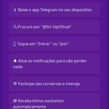
📱 Baixe o app Telegram no seu dispositivo
🔍 Procure por "@5U VipOficial"
👆 Toque em "Entrar" ou "Join"
🔔 Ative as notificações para não perder
nada
💬 Participe das conversas e interaja
🎁 Receba bônus exclusivos
automaticamente