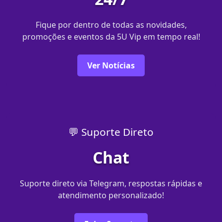
Fique por dentro de todas as novidades,
promoções e eventos da 5U Vip em tempo real!
Ver Notícias
💬 Suporte Direto
Chat
Suporte direto via Telegram, respostas rápidas e
atendimento personalizado!