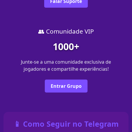
Falar Suporte
👥 Comunidade VIP
1000+
Junte-se a uma comunidade exclusiva de
jogadores e compartilhe experiências!
Entrar Grupo
📱 Como Seguir no Telegram