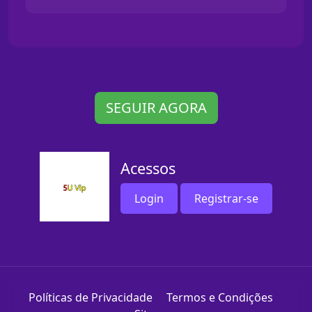
SEGUIR AGORA
Acessos
Login
Registrar-se
Políticas de Privacidade
Termos e Condições