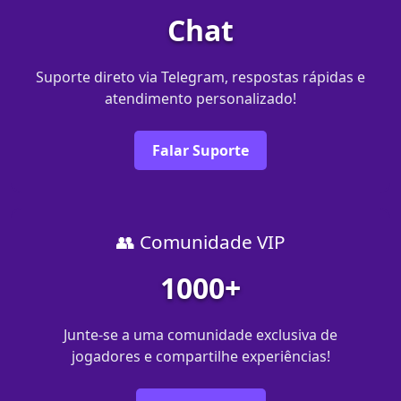
Chat
Suporte direto via Telegram, respostas rápidas e
atendimento personalizado!
Falar Suporte
👥 Comunidade VIP
1000+
Junte-se a uma comunidade exclusiva de
jogadores e compartilhe experiências!