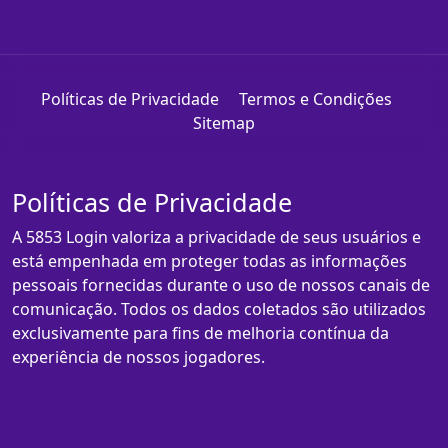
Políticas de Privacidade
Termos e Condições
Sitemap
Políticas de Privacidade
A 5853 Login valoriza a privacidade de seus usuários e
está empenhada em proteger todas as informações
pessoais fornecidas durante o uso de nossos canais de
comunicação. Todos os dados coletados são utilizados
exclusivamente para fins de melhoria contínua da
experiência de nossos jogadores.