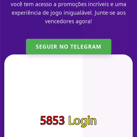
você tem acesso a promoções incríveis e uma
experiência de jogo inigualável. Junte-se aos
vencedores agora!
SEGUIR NO TELEGRAM