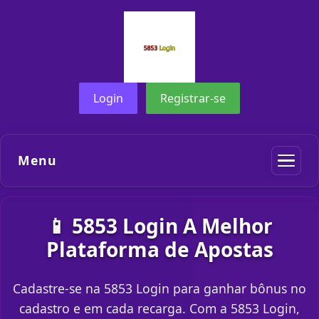
Login
Registrar-se
Menu
📱 5853 Login A Melhor
Plataforma de Apostas
Cadastre-se na 5853 Login para ganhar bônus no
cadastro e em cada recarga. Com a 5853 Login,