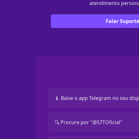
atendimento persona
Falar Suport
📱 Baixe o app Telegram no seu disp
🔍 Procure por "@57TOficial"