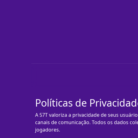
Políticas de Privacida
A 57T valoriza a privacidade de seus usuár
canais de comunicação. Todos os dados cole
jogadores.