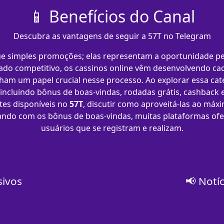
📱 Benefícios do Canal
Descubra as vantagens de seguir a 57T no Telegram
e simples promoções; elas representam a oportunidade pe
do competitivo, os cassinos online vêm desenvolvendo cada 
ham um papel crucial nesse processo. Ao explorar essa ca
cluindo bônus de boas-vindas, rodadas grátis, cashback e 
tes disponíveis no
57T
, discutir como aproveitá-las ao máx
ndo com os bônus de boas-vindas, muitas plataformas of
usuários que se registram e realizam.
sivos
📢 Notí