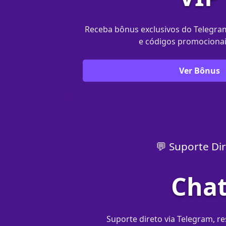
Receba bônus exclusivos do Telegra
e códigos promocionai
Ver Bônus
💬 Suporte Di
Cha
Suporte direto via Telegram, r