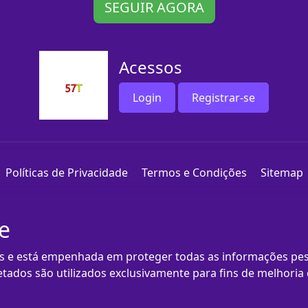
SEGUIR AGORA
Acessos
Login
Registrar-se
Políticas de Privacidade
Termos e Condições
Sitemap
de
ios e está empenhada em proteger todas as informações pe
tados são utilizados exclusivamente para fins de melhoria