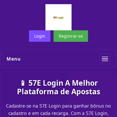
Login
Registrar-se
Menu
📱 57E Login A Melhor
Plataforma de Apostas
Cadastre-se na 57E Login para ganhar bônus no
cadastro e em cada recarga. Com a 57E Login,