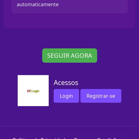
automaticamente
SEGUIR AGORA
Acessos
Login
Registrar-se