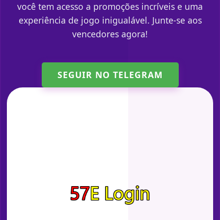
você tem acesso a promoções incríveis e uma
experiência de jogo inigualável. Junte-se aos
vencedores agora!
SEGUIR NO TELEGRAM