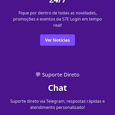
Fique por dentro de todas as novidades,
promoções e eventos da 57E Login em tempo
real!
Ver Notícias
💬 Suporte Direto
Chat
Suporte direto via Telegram, respostas rápidas e
atendimento personalizado!