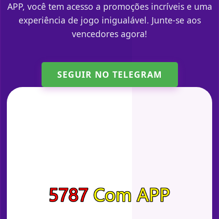
APP, você tem acesso a promoções incríveis e uma
experiência de jogo inigualável. Junte-se aos
vencedores agora!
SEGUIR NO TELEGRAM