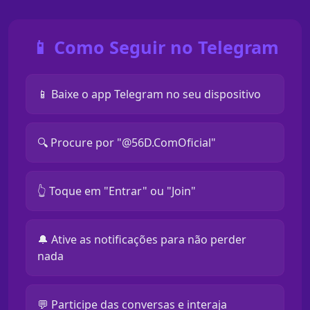
📱 Como Seguir no Telegram
📱 Baixe o app Telegram no seu dispositivo
🔍 Procure por "@56D.ComOficial"
👆 Toque em "Entrar" ou "Join"
🔔 Ative as notificações para não perder
nada
💬 Participe das conversas e interaja