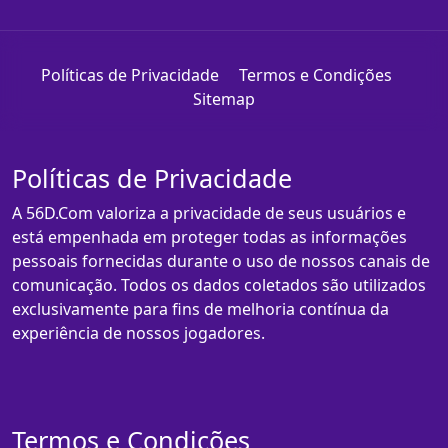
Políticas de Privacidade
Termos e Condições
Sitemap
Políticas de Privacidade
A 56D.Com valoriza a privacidade de seus usuários e
está empenhada em proteger todas as informações
pessoais fornecidas durante o uso de nossos canais de
comunicação. Todos os dados coletados são utilizados
exclusivamente para fins de melhoria contínua da
experiência de nossos jogadores.
Termos e Condições