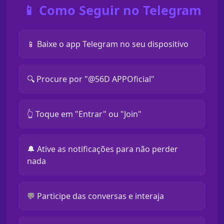
📱 Como Seguir no Telegram
📱 Baixe o app Telegram no seu dispositivo
🔍 Procure por "@56D APPOficial"
👆 Toque em "Entrar" ou "Join"
🔔 Ative as notificações para não perder
nada
💬 Participe das conversas e interaja