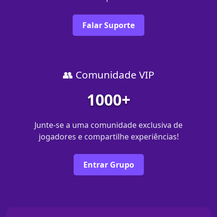
Falar Suporte
👥 Comunidade VIP
1000+
Junte-se a uma comunidade exclusiva de
jogadores e compartilhe experiências!
Entrar Grupo