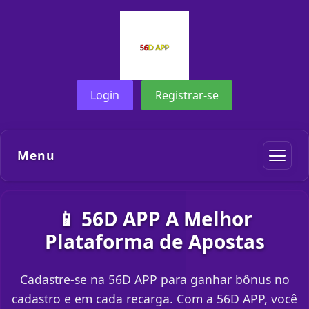
Login
Registrar-se
Menu
📱 56D APP A Melhor
Plataforma de Apostas
Cadastre-se na 56D APP para ganhar bônus no
cadastro e em cada recarga. Com a 56D APP, você