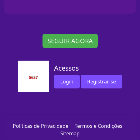
SEGUIR AGORA
Acessos
Login
Registrar-se
Políticas de Privacidade
Termos e Condições
Sitemap