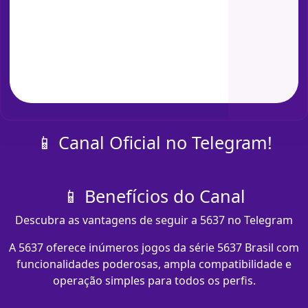
📱 Canal Oficial no Telegram!
📱 Benefícios do Canal
Descubra as vantagens de seguir a 5637 no Telegram
A 5637 oferece inúmeros jogos da série 5637 Brasil com
funcionalidades poderosas, ampla compatibilidade e
operação simples para todos os perfis.