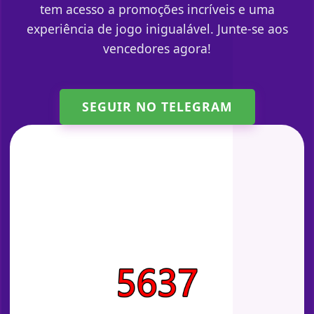
tem acesso a promoções incríveis e uma
experiência de jogo inigualável. Junte-se aos
vencedores agora!
SEGUIR NO TELEGRAM