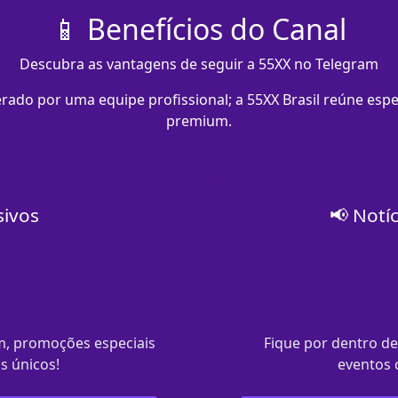
📱 Benefícios do Canal
Descubra as vantagens de seguir a 55XX no Telegram
rado por uma equipe profissional; a 55XX Brasil reúne espec
premium.
sivos
📢 Notí
m, promoções especiais
Fique por dentro d
s únicos!
eventos 