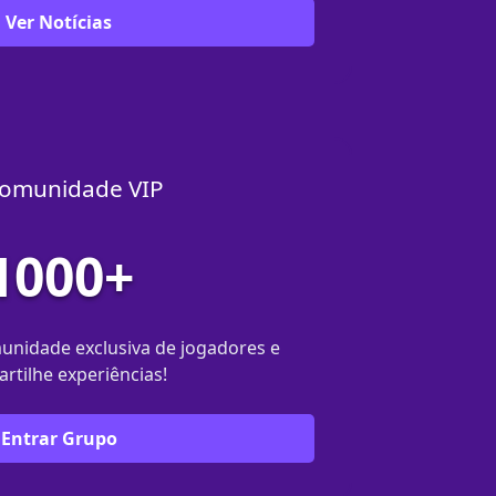
Ver Notícias
Comunidade VIP
1000+
unidade exclusiva de jogadores e
rtilhe experiências!
Entrar Grupo