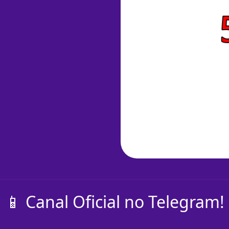
📱 Canal Oficial no Telegram!