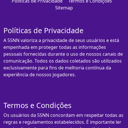
Políticas de Privacidade
Termos e Condições
Sitemap
Políticas de Privacidade
A 55NN valoriza a privacidade de seus usuários e está
empenhada em proteger todas as informações
pessoais fornecidas durante o uso de nossos canais de
comunicação. Todos os dados coletados são utilizados
exclusivamente para fins de melhoria contínua da
experiência de nossos jogadores.
Termos e Condições
Os usuários da 55NN concordam em respeitar todas as
regras e regulamentos estabelecidos. É importante ler