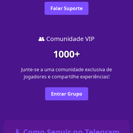
Falar Suporte
👥 Comunidade VIP
1000+
Junte-se a uma comunidade exclusiva de
jogadores e compartilhe experiências!
Entrar Grupo
📱 Como Seguir no Telegram