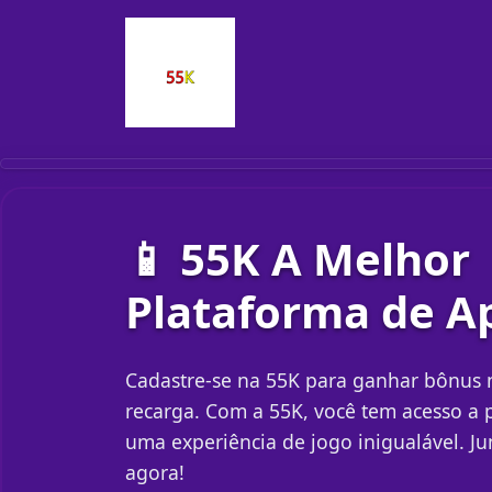
📱 55K A Melhor
Plataforma de A
Cadastre-se na 55K para ganhar bônus 
recarga. Com a 55K, você tem acesso a 
uma experiência de jogo inigualável. J
agora!