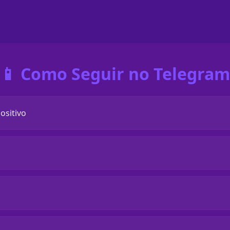
📱 Como Seguir no Telegram
ositivo