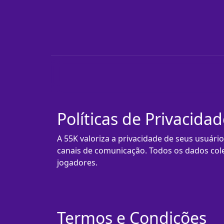
Políticas de Privacida
A 55K valoriza a privacidade de seus usuár
canais de comunicação. Todos os dados cole
jogadores.
Termos e Condições