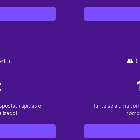
reto
👥 
t
espostas rápidas e
Junte-se a uma com
lizado!
compa
e