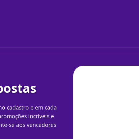
postas
no cadastro e em cada
promoções incríveis e
unte-se aos vencedores