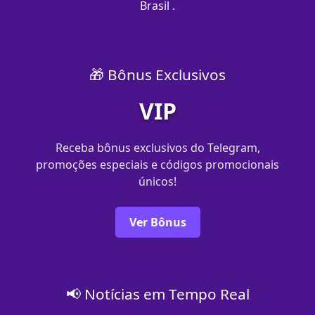
Brasil .
🎁 Bônus Exclusivos
VIP
Receba bônus exclusivos do Telegram,
promoções especiais e códigos promocionais
únicos!
Ver Bônus
📢 Notícias em Tempo Real