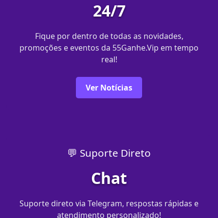
24/7
Fique por dentro de todas as novidades,
promoções e eventos da 55Ganhe.Vip em tempo
real!
Ver Notícias
💬 Suporte Direto
Chat
Suporte direto via Telegram, respostas rápidas e
atendimento personalizado!