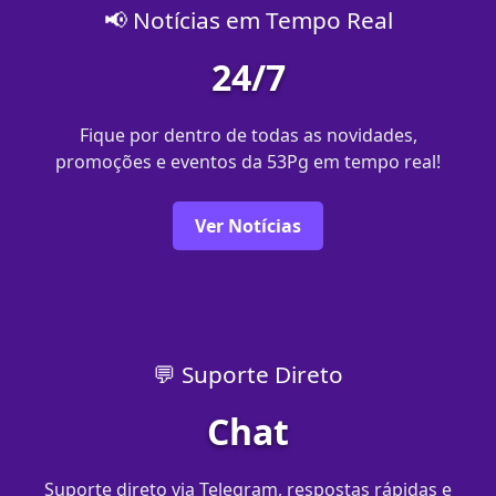
📢 Notícias em Tempo Real
24/7
Fique por dentro de todas as novidades,
promoções e eventos da 53Pg em tempo real!
Ver Notícias
💬 Suporte Direto
Chat
Suporte direto via Telegram, respostas rápidas e