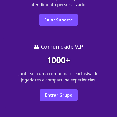
atendimento personalizado!
Falar Suporte
👥 Comunidade VIP
1000+
Junte-se a uma comunidade exclusiva de
jogadores e compartilhe experiências!
Entrar Grupo