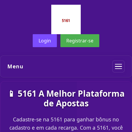
Login
Registrar-se
Menu
📱 5161 A Melhor Plataforma
de Apostas
Cadastre-se na 5161 para ganhar bônus no
cadastro e em cada recarga. Com a 5161, você