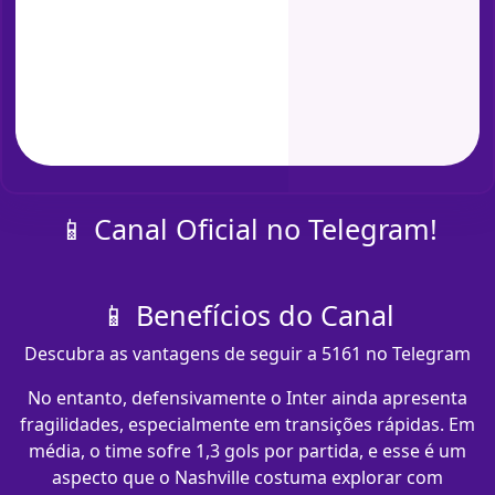
📱 Canal Oficial no Telegram!
📱 Benefícios do Canal
Descubra as vantagens de seguir a 5161 no Telegram
No entanto, defensivamente o Inter ainda apresenta
fragilidades, especialmente em transições rápidas. Em
média, o time sofre 1,3 gols por partida, e esse é um
aspecto que o Nashville costuma explorar com