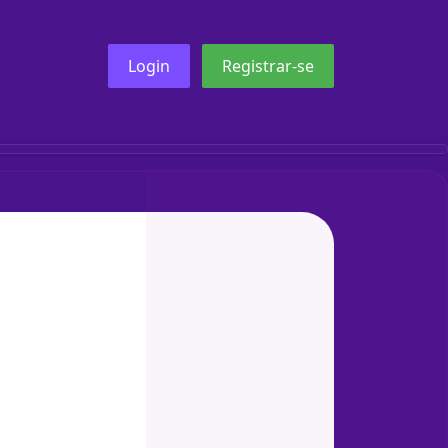
Login
Registrar-se