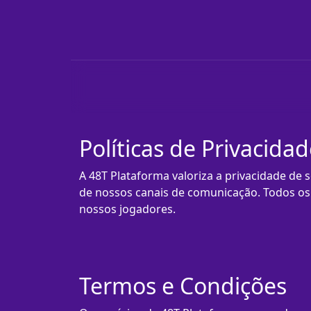
Políticas de Privacida
A 48T Plataforma valoriza a privacidade de
de nossos canais de comunicação. Todos os 
nossos jogadores.
Termos e Condições