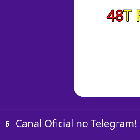
📱 Canal Oficial no Telegram!