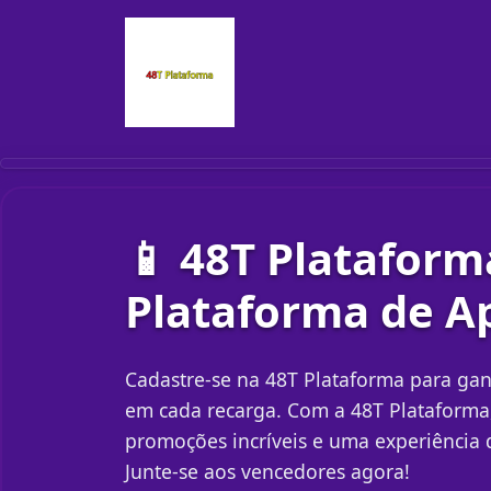
📱 48T Platafor
Plataforma de A
Cadastre-se na 48T Plataforma para ga
em cada recarga. Com a 48T Plataforma
promoções incríveis e uma experiência d
Junte-se aos vencedores agora!