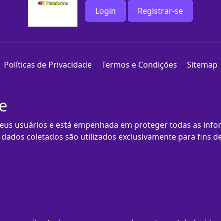
Login
Registrar-se
Políticas de Privacidade
Termos e Condições
Sitemap
de
 seus usuários e está empenhada em proteger todas as inf
dados coletados são utilizados exclusivamente para fins d