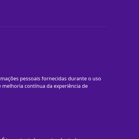
ormações pessoais fornecidas durante o uso
e melhoria contínua da experiência de