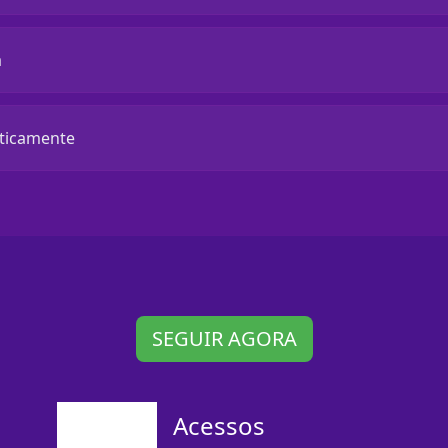
a
aticamente
SEGUIR AGORA
Acessos