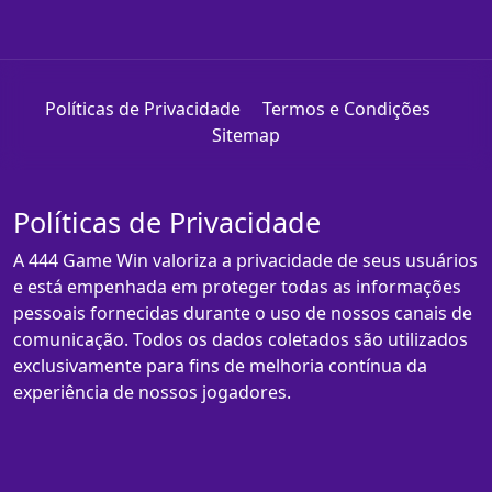
Políticas de Privacidade
Termos e Condições
Sitemap
Políticas de Privacidade
A 444 Game Win valoriza a privacidade de seus usuários
e está empenhada em proteger todas as informações
pessoais fornecidas durante o uso de nossos canais de
comunicação. Todos os dados coletados são utilizados
exclusivamente para fins de melhoria contínua da
experiência de nossos jogadores.