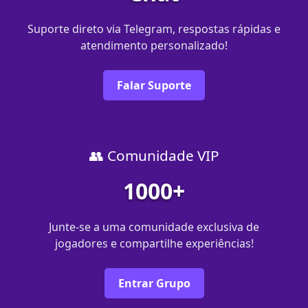
Suporte direto via Telegram, respostas rápidas e
atendimento personalizado!
Falar Suporte
👥 Comunidade VIP
1000+
Junte-se a uma comunidade exclusiva de
jogadores e compartilhe experiências!
Entrar Grupo