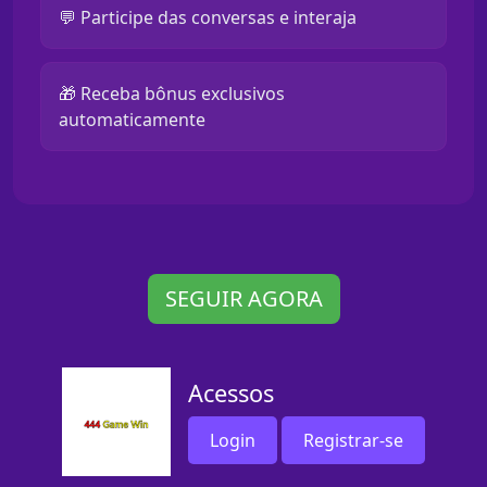
💬 Participe das conversas e interaja
🎁 Receba bônus exclusivos
automaticamente
SEGUIR AGORA
Acessos
Login
Registrar-se