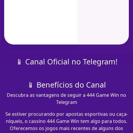
📱 Canal Oficial no Telegram!
📱 Benefícios do Canal
Descubra as vantagens de seguir a 444 Game Win no
Telegram
Se estiver procurando por apostas esportivas ou caça-
níqueis, o cassino 444 Game Win tem algo para todos.
Oferecemos os jogos mais recentes de alguns dos