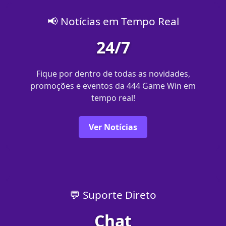
📢 Notícias em Tempo Real
24/7
Fique por dentro de todas as novidades,
promoções e eventos da 444 Game Win em
tempo real!
Ver Notícias
💬 Suporte Direto
Chat