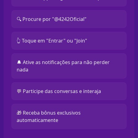
🔍 Procure por "@4242Oficial"
👆 Toque em "Entrar" ou "Join"
🔔 Ative as notificações para não perder
nada
💬 Participe das conversas e interaja
🎁 Receba bônus exclusivos
automaticamente