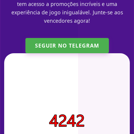
tem acesso a promoções incríveis e uma
experiência de jogo inigualável. Junte-se aos
vencedores agora!
SEGUIR NO TELEGRAM