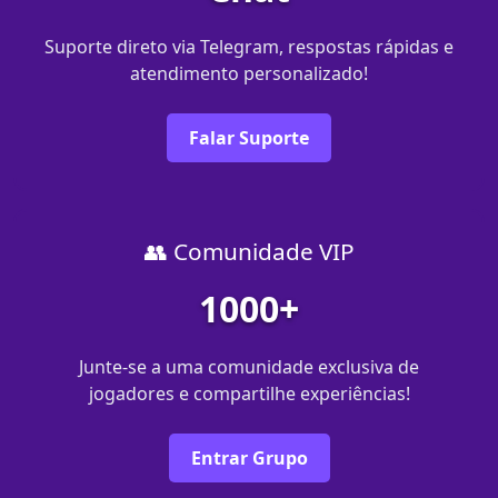
Suporte direto via Telegram, respostas rápidas e
atendimento personalizado!
Falar Suporte
👥 Comunidade VIP
1000+
Junte-se a uma comunidade exclusiva de
jogadores e compartilhe experiências!
Entrar Grupo