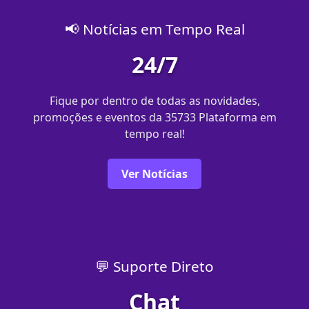
📢 Notícias em Tempo Real
24/7
Fique por dentro de todas as novidades,
promoções e eventos da 35733 Plataforma em
tempo real!
Ver Notícias
💬 Suporte Direto
Chat