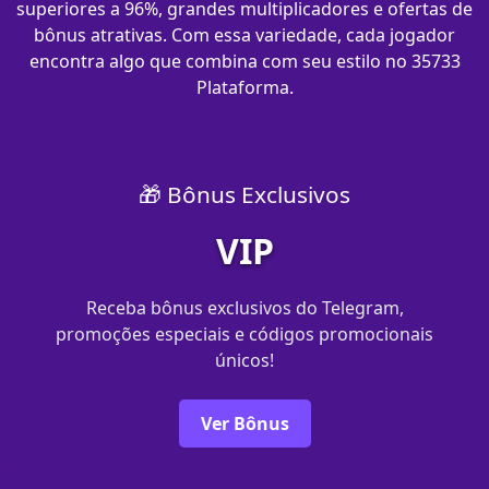
superiores a 96%, grandes multiplicadores e ofertas de
bônus atrativas. Com essa variedade, cada jogador
encontra algo que combina com seu estilo no 35733
Plataforma.
🎁 Bônus Exclusivos
VIP
Receba bônus exclusivos do Telegram,
promoções especiais e códigos promocionais
únicos!
Ver Bônus