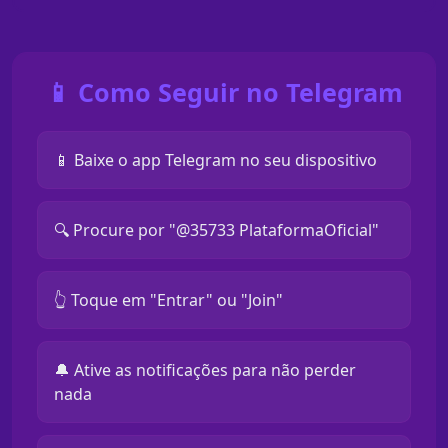
📱 Como Seguir no Telegram
📱 Baixe o app Telegram no seu dispositivo
🔍 Procure por "@35733 PlataformaOficial"
👆 Toque em "Entrar" ou "Join"
🔔 Ative as notificações para não perder
nada