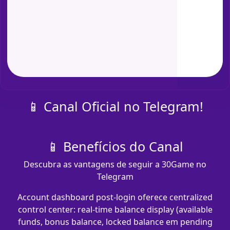
📱 Canal Oficial no Telegram!
📱 Benefícios do Canal
Descubra as vantagens de seguir a 30Game no
Telegram
Account dashboard post-login oferece centralized
control center: real-time balance display (available
funds, bonus balance, locked balance em pending