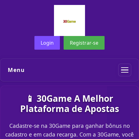
Login
Registrar-se
Menu
📱 30Game A Melhor
Plataforma de Apostas
Cadastre-se na 30Game para ganhar bônus no
cadastro e em cada recarga. Com a 30Game, você