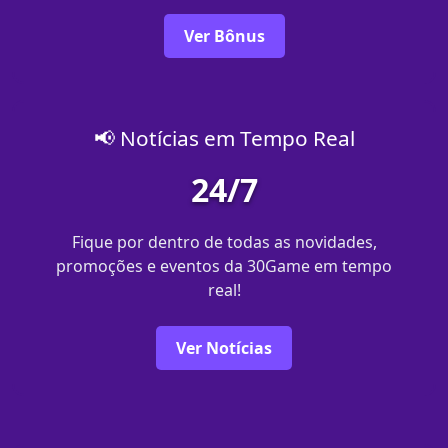
Ver Bônus
📢 Notícias em Tempo Real
24/7
Fique por dentro de todas as novidades,
promoções e eventos da 30Game em tempo
real!
Ver Notícias