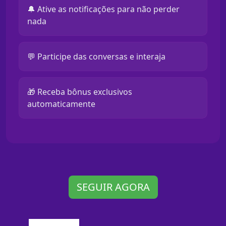
🔔 Ative as notificações para não perder
nada
💬 Participe das conversas e interaja
🎁 Receba bônus exclusivos
automaticamente
SEGUIR AGORA