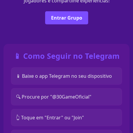
jogadores e compartilhe experiências!
Entrar Grupo
📱 Como Seguir no Telegram
📱 Baixe o app Telegram no seu dispositivo
🔍 Procure por "@30GameOficial"
👆 Toque em "Entrar" ou "Join"