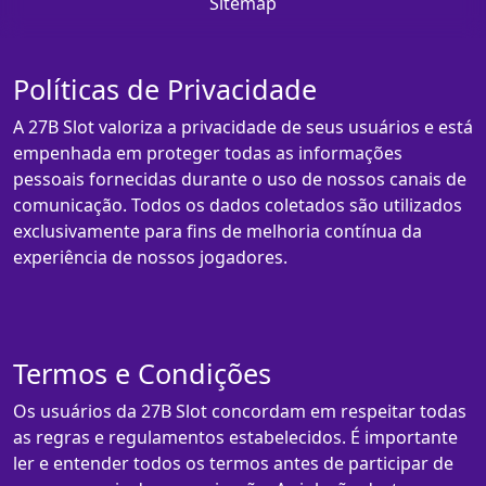
Sitemap
Políticas de Privacidade
A 27B Slot valoriza a privacidade de seus usuários e está
empenhada em proteger todas as informações
pessoais fornecidas durante o uso de nossos canais de
comunicação. Todos os dados coletados são utilizados
exclusivamente para fins de melhoria contínua da
experiência de nossos jogadores.
Termos e Condições
Os usuários da 27B Slot concordam em respeitar todas
as regras e regulamentos estabelecidos. É importante
ler e entender todos os termos antes de participar de