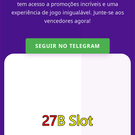
tem acesso a promoções incríveis e uma
experiência de jogo inigualável. Junte-se aos
vencedores agora!
SEGUIR NO TELEGRAM