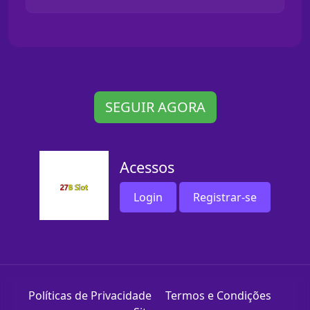
SEGUIR AGORA
Acessos
Login
Registrar-se
Políticas de Privacidade
Termos e Condições