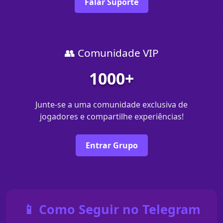
Falar Suporte
👥 Comunidade VIP
1000+
Junte-se a uma comunidade exclusiva de
jogadores e compartilhe experiências!
Entrar Grupo
📱 Como Seguir no Telegram