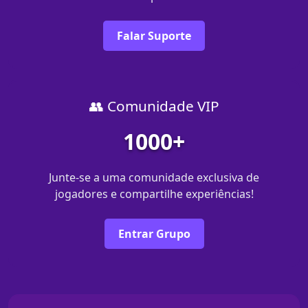
Falar Suporte
👥 Comunidade VIP
1000+
Junte-se a uma comunidade exclusiva de
jogadores e compartilhe experiências!
Entrar Grupo