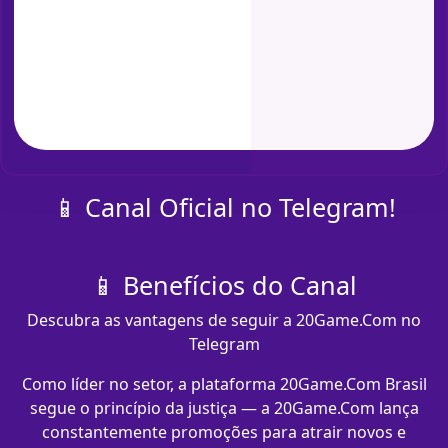
📱 Canal Oficial no Telegram!
📱 Benefícios do Canal
Descubra as vantagens de seguir a 20Game.Com no
Telegram
Como líder no setor, a plataforma 20Game.Com Brasil
segue o princípio da justiça — a 20Game.Com lança
constantemente promoções para atrair novos e