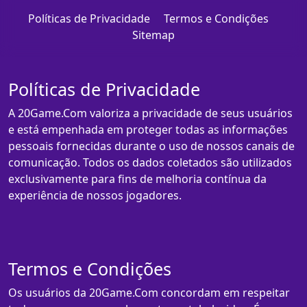
Políticas de Privacidade
Termos e Condições
Sitemap
Políticas de Privacidade
A 20Game.Com valoriza a privacidade de seus usuários
e está empenhada em proteger todas as informações
pessoais fornecidas durante o uso de nossos canais de
comunicação. Todos os dados coletados são utilizados
exclusivamente para fins de melhoria contínua da
experiência de nossos jogadores.
Termos e Condições
Os usuários da 20Game.Com concordam em respeitar