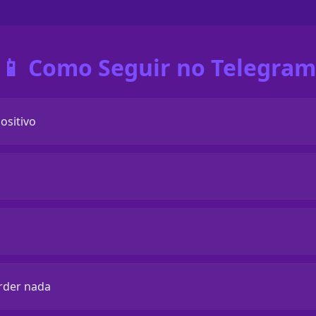
📱 Como Seguir no Telegram
ositivo
erder nada