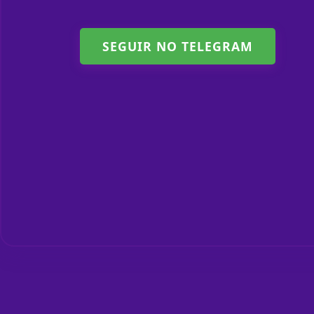
SEGUIR NO TELEGRAM