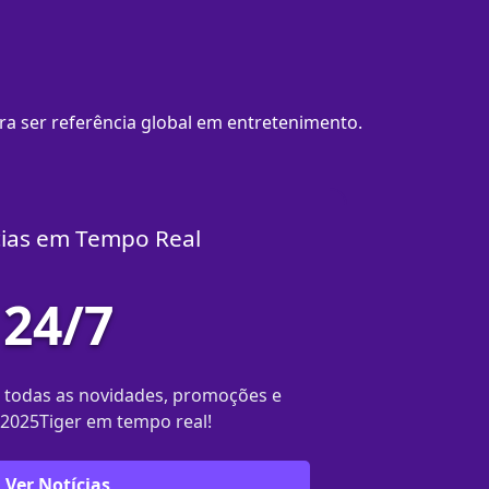
ra ser referência global em entretenimento.
cias em Tempo Real
24/7
e todas as novidades, promoções e
 2025Tiger em tempo real!
Ver Notícias