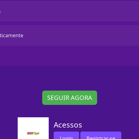
a
aticamente
SEGUIR AGORA
Acessos
Login
Registrar-se