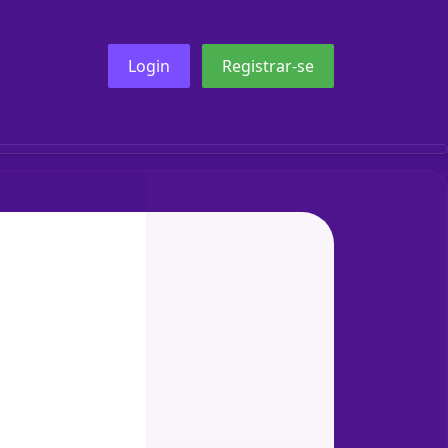
Login
Registrar-se