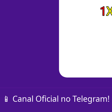
📱 Canal Oficial no Telegram!