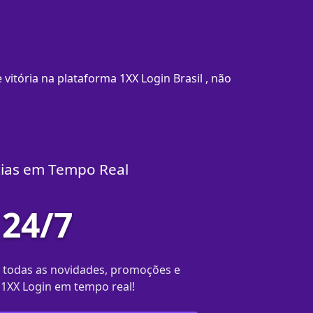
itória na plataforma 1XX Login Brasil , não
cias em Tempo Real
24/7
e todas as novidades, promoções e
 1XX Login em tempo real!