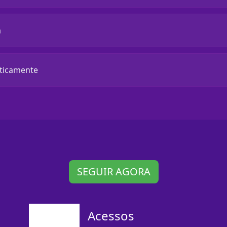
a
aticamente
SEGUIR AGORA
Acessos