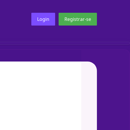
Login
Registrar-se