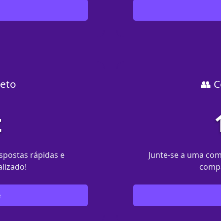
reto
👥 
t
espostas rápidas e
Junte-se a uma com
lizado!
compa
e