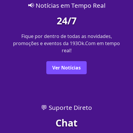
📢 Notícias em Tempo Real
24/7
Fique por dentro de todas as novidades,
promoções e eventos da 193Ok.Com em tempo
real!
Ver Notícias
💬 Suporte Direto
Chat