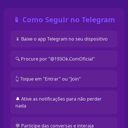
📱 Como Seguir no Telegram
📱 Baixe o app Telegram no seu dispositivo
🔍 Procure por "@193Ok.ComOficial"
👆 Toque em "Entrar" ou "Join"
🔔 Ative as notificações para não perder
nada
💬 Participe das conversas e interaja