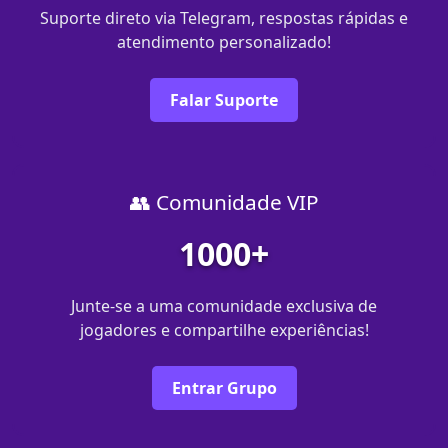
Suporte direto via Telegram, respostas rápidas e
atendimento personalizado!
Falar Suporte
👥 Comunidade VIP
1000+
Junte-se a uma comunidade exclusiva de
jogadores e compartilhe experiências!
Entrar Grupo