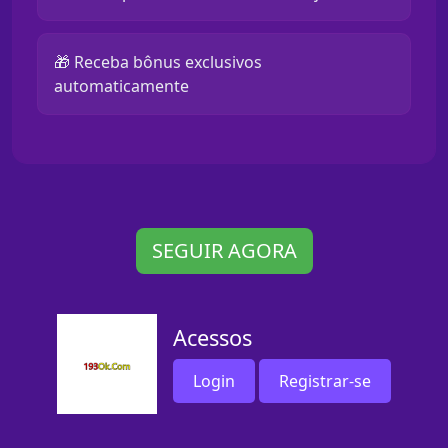
🎁 Receba bônus exclusivos
automaticamente
SEGUIR AGORA
Acessos
Login
Registrar-se