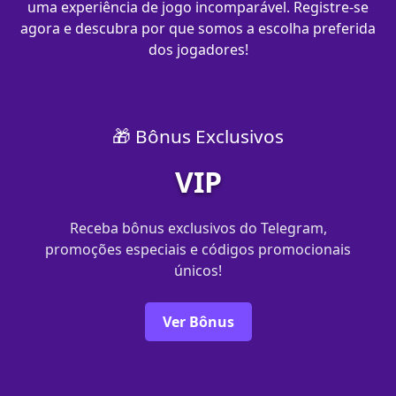
uma experiência de jogo incomparável. Registre-se
agora e descubra por que somos a escolha preferida
dos jogadores!
🎁 Bônus Exclusivos
VIP
Receba bônus exclusivos do Telegram,
promoções especiais e códigos promocionais
únicos!
Ver Bônus