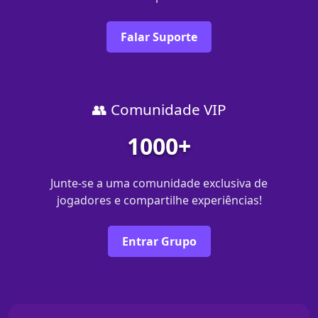
Falar Suporte
👥 Comunidade VIP
1000+
Junte-se a uma comunidade exclusiva de
jogadores e compartilhe experiências!
Entrar Grupo