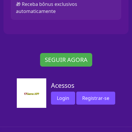
🎁 Receba bônus exclusivos
automaticamente
SEGUIR AGORA
Acessos
Login
Registrar-se