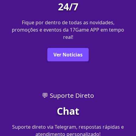
24/7
Fique por dentro de todas as novidades,
promoções e eventos da 17Game APP em tempo
real!
Ver Notícias
💬 Suporte Direto
Chat
Suporte direto via Telegram, respostas rápidas e
atendimento personalizado!