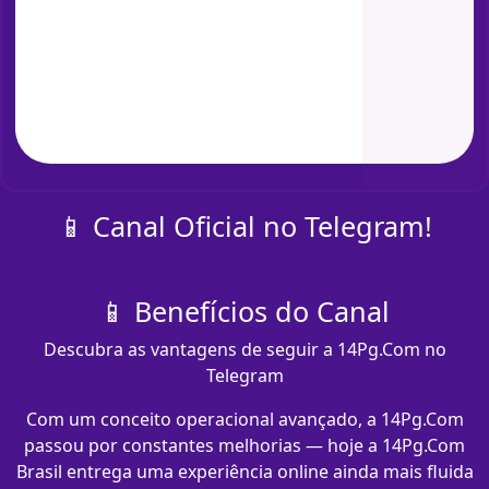
📱 Canal Oficial no Telegram!
📱 Benefícios do Canal
Descubra as vantagens de seguir a 14Pg.Com no
Telegram
Com um conceito operacional avançado, a 14Pg.Com
passou por constantes melhorias — hoje a 14Pg.Com
Brasil entrega uma experiência online ainda mais fluida