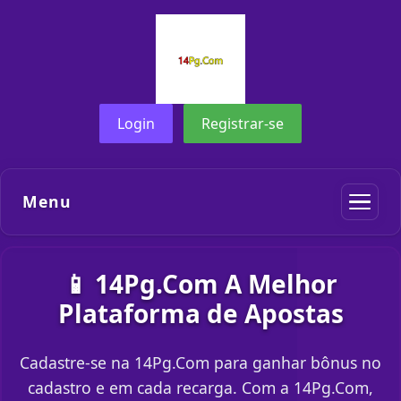
Login
Registrar-se
Menu
📱 14Pg.Com A Melhor
Plataforma de Apostas
Cadastre-se na 14Pg.Com para ganhar bônus no
cadastro e em cada recarga. Com a 14Pg.Com,