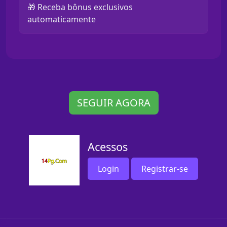
🎁 Receba bônus exclusivos
automaticamente
SEGUIR AGORA
Acessos
Login
Registrar-se