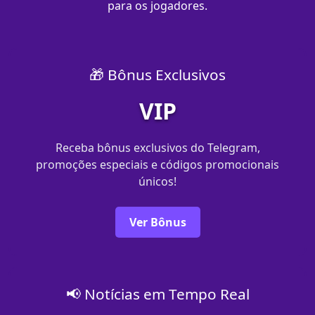
para os jogadores.
🎁 Bônus Exclusivos
VIP
Receba bônus exclusivos do Telegram,
promoções especiais e códigos promocionais
únicos!
Ver Bônus
📢 Notícias em Tempo Real