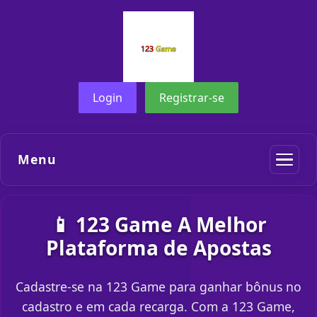
Login
Registrar-se
Menu
📱 123 Game A Melhor
Plataforma de Apostas
Cadastre-se na 123 Game para ganhar bônus no
cadastro e em cada recarga. Com a 123 Game,