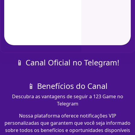
📱 Canal Oficial no Telegram!
📱 Benefícios do Canal
Descubra as vantagens de seguir a 123 Game no
Telegram
Nossa plataforma oferece notificações VIP
personalizadas que garantem que você seja informado
sobre todos os benefícios e oportunidades disponíveis