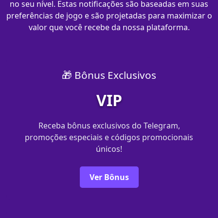
no seu nível. Estas notificações são baseadas em suas
preferências de jogo e são projetadas para maximizar o
valor que você recebe da nossa plataforma.
🎁 Bônus Exclusivos
VIP
Receba bônus exclusivos do Telegram,
promoções especiais e códigos promocionais
únicos!
Ver Bônus