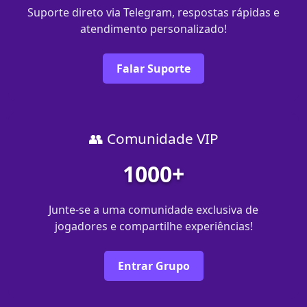
Suporte direto via Telegram, respostas rápidas e
atendimento personalizado!
Falar Suporte
👥 Comunidade VIP
1000+
Junte-se a uma comunidade exclusiva de
jogadores e compartilhe experiências!
Entrar Grupo