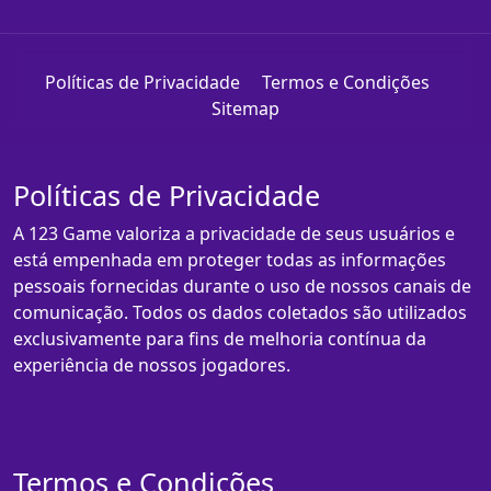
Políticas de Privacidade
Termos e Condições
Sitemap
Políticas de Privacidade
A 123 Game valoriza a privacidade de seus usuários e
está empenhada em proteger todas as informações
pessoais fornecidas durante o uso de nossos canais de
comunicação. Todos os dados coletados são utilizados
exclusivamente para fins de melhoria contínua da
experiência de nossos jogadores.
Termos e Condições