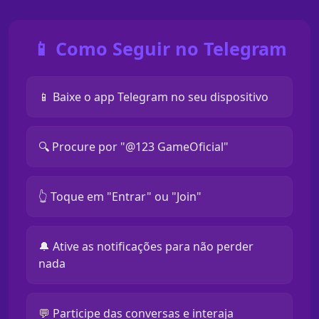
📱 Como Seguir no Telegram
📱 Baixe o app Telegram no seu dispositivo
🔍 Procure por "@123 GameOficial"
👆 Toque em "Entrar" ou "Join"
🔔 Ative as notificações para não perder
nada
💬 Participe das conversas e interaja