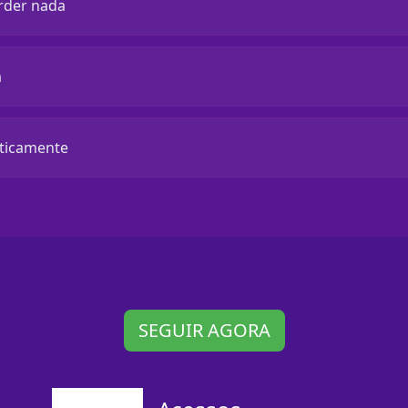
erder nada
a
aticamente
SEGUIR AGORA