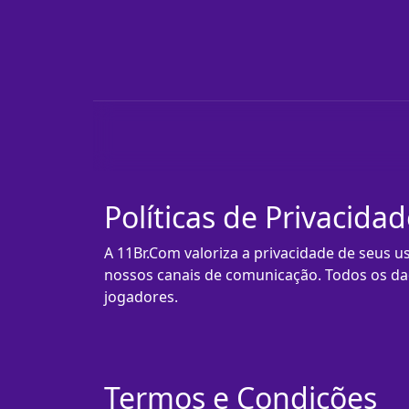
Políticas de Privacida
A 11Br.Com valoriza a privacidade de seus 
nossos canais de comunicação. Todos os dad
jogadores.
Termos e Condições