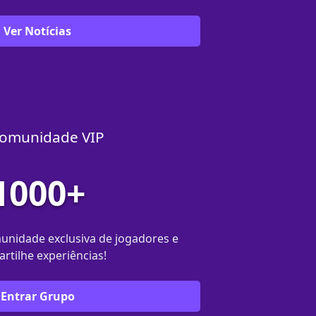
Ver Notícias
Comunidade VIP
1000+
unidade exclusiva de jogadores e
rtilhe experiências!
Entrar Grupo