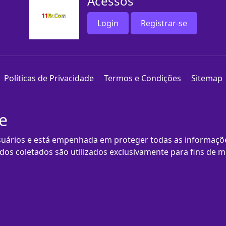
Acessos
Login
Registrar-se
Políticas de Privacidade
Termos e Condições
Sitemap
de
usuários e está empenhada em proteger todas as informaçõ
os coletados são utilizados exclusivamente para fins de m