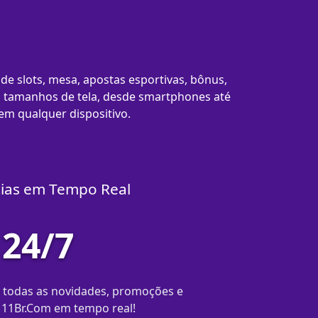
 de slots, mesa, apostas esportivas, bônus,
es tamanhos de tela, desde smartphones até
em qualquer dispositivo.
cias em Tempo Real
24/7
e todas as novidades, promoções e
 11Br.Com em tempo real!