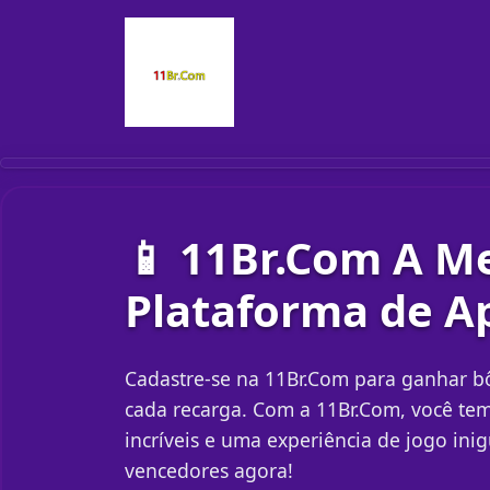
📱 11Br.Com A M
Plataforma de A
Cadastre-se na 11Br.Com para ganhar b
cada recarga. Com a 11Br.Com, você te
incríveis e uma experiência de jogo inig
vencedores agora!