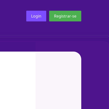
Login
Registrar-se