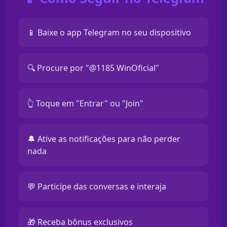
📱 Baixe o app Telegram no seu dispositivo
🔍 Procure por "@1185 WinOficial"
👆 Toque em "Entrar" ou "Join"
🔔 Ative as notificações para não perder
nada
💬 Participe das conversas e interaja
🎁 Receba bônus exclusivos