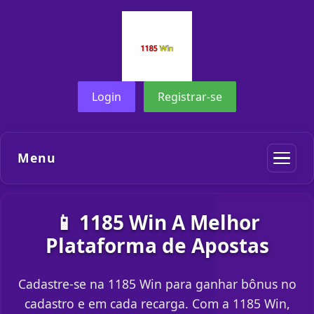
Login
Registrar-se
Menu
📱 1185 Win A Melhor
Plataforma de Apostas
Cadastre-se na 1185 Win para ganhar bônus no
cadastro e em cada recarga. Com a 1185 Win,