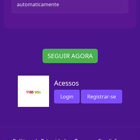
automaticamente
SEGUIR AGORA
Acessos
Login
Registrar-se