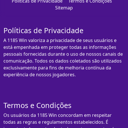
Políticas de Privacidade
Termos e Condições
Sitemap
Políticas de Privacidade
A 1185 Win valoriza a privacidade de seus usuários e
está empenhada em proteger todas as informações
pessoais fornecidas durante o uso de nossos canais de
comunicação. Todos os dados coletados são utilizados
exclusivamente para fins de melhoria contínua da
experiência de nossos jogadores.
Termos e Condições
Os usuários da 1185 Win concordam em respeitar
todas as regras e regulamentos estabelecidos. É