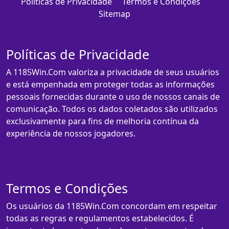
Políticas de Privacidade
Termos e Condições
Sitemap
Políticas de Privacidade
A 1185Win.Com valoriza a privacidade de seus usuários
e está empenhada em proteger todas as informações
pessoais fornecidas durante o uso de nossos canais de
comunicação. Todos os dados coletados são utilizados
exclusivamente para fins de melhoria contínua da
experiência de nossos jogadores.
Termos e Condições
Os usuários da 1185Win.Com concordam em respeitar
todas as regras e regulamentos estabelecidos. É