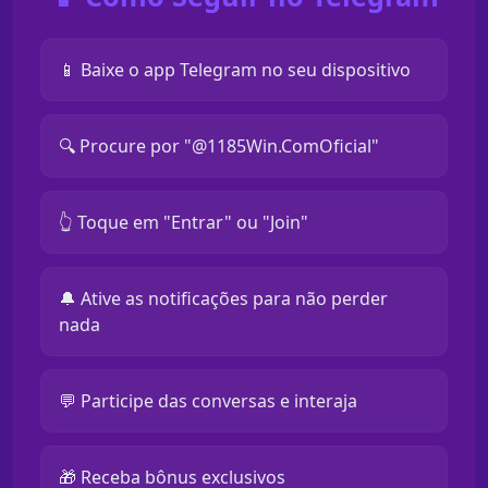
📱 Baixe o app Telegram no seu dispositivo
🔍 Procure por "@1185Win.ComOficial"
👆 Toque em "Entrar" ou "Join"
🔔 Ative as notificações para não perder
nada
💬 Participe das conversas e interaja
🎁 Receba bônus exclusivos