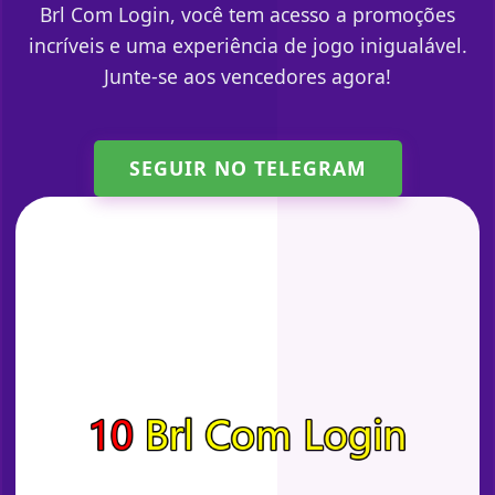
Brl Com Login, você tem acesso a promoções
incríveis e uma experiência de jogo inigualável.
Junte-se aos vencedores agora!
SEGUIR NO TELEGRAM