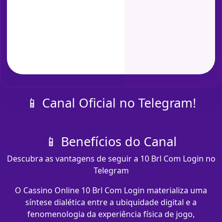
📱 Canal Oficial no Telegram!
📱 Benefícios do Canal
Descubra as vantagens de seguir a 10 Brl Com Login no
Telegram
O Cassino Online 10 Brl Com Login materializa uma
síntese dialética entre a ubiquidade digital e a
fenomenologia da experiência física de jogo,