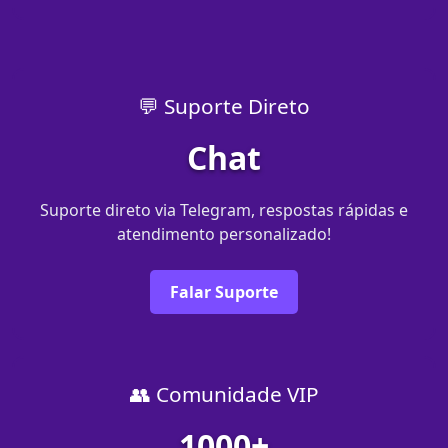
💬 Suporte Direto
Chat
Suporte direto via Telegram, respostas rápidas e
atendimento personalizado!
Falar Suporte
👥 Comunidade VIP
1000+