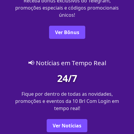
Receba bônus exclusivos do Telegram,
promoções especiais e códigos promocionais
únicos!
Ver Bônus
📢 Notícias em Tempo Real
24/7
Fique por dentro de todas as novidades,
promoções e eventos da 10 Brl Com Login em
tempo real!
Ver Notícias