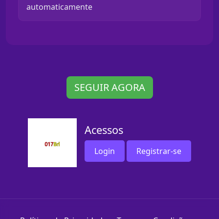
automaticamente
SEGUIR AGORA
Acessos
Login
Registrar-se