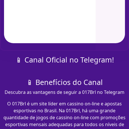
📱 Canal Oficial no Telegram!
📱 Benefícios do Canal
Descubra as vantagens de seguir a 017Brl no Telegram
O 017Brl é um site líder em cassino on-line e apostas
esportivas no Brasil. Na 017Brl, há uma grande
quantidade de jogos de cassino on-line com promoções
esportivas mensais adequadas para todos os níveis de