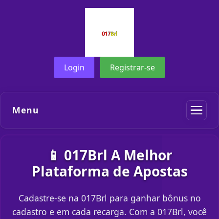
Login
Registrar-se
Menu
📱 017Brl A Melhor
Plataforma de Apostas
Cadastre-se na 017Brl para ganhar bônus no
cadastro e em cada recarga. Com a 017Brl, você