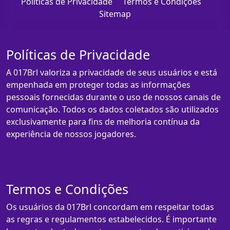
Políticas de Privacidade
Termos e Condições
Sitemap
Políticas de Privacidade
A 017Brl valoriza a privacidade de seus usuários e está
empenhada em proteger todas as informações
pessoais fornecidas durante o uso de nossos canais de
comunicação. Todos os dados coletados são utilizados
exclusivamente para fins de melhoria contínua da
experiência de nossos jogadores.
Termos e Condições
Os usuários da 017Brl concordam em respeitar todas
as regras e regulamentos estabelecidos. É importante