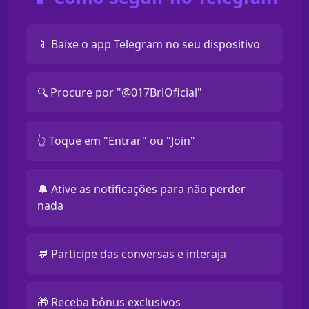
📱 Baixe o app Telegram no seu dispositivo
🔍 Procure por "@017BrlOficial"
👆 Toque em "Entrar" ou "Join"
🔔 Ative as notificações para não perder
nada
💬 Participe das conversas e interaja
🎁 Receba bônus exclusivos