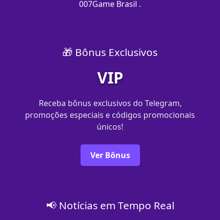
007Game Brasil .
🎁 Bônus Exclusivos
VIP
Receba bônus exclusivos do Telegram,
promoções especiais e códigos promocionais
únicos!
Ver Bônus
📢 Notícias em Tempo Real