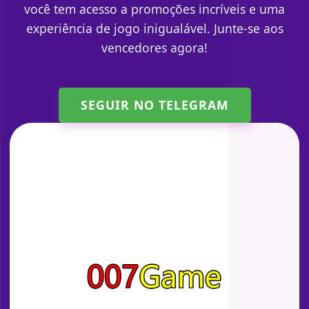
você tem acesso a promoções incríveis e uma
experiência de jogo inigualável. Junte-se aos
vencedores agora!
SEGUIR NO TELEGRAM